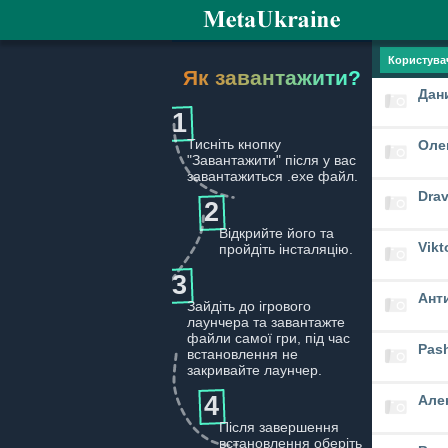
Користува
Як завантажити?
Дан
1
Тисніть кнопку
Оле
"Завантажити" після у вас
завантажиться .exe файл.
Drav
2
Відкрийте його та
Vikt
пройдіть інсталяцію.
3
Ант
Зайдіть до ігрового
лаунчера та завантажте
файли самої гри, під час
Pas
встановлення не
закривайте лаунчер.
4
Але
Після завершення
встановлення оберіть