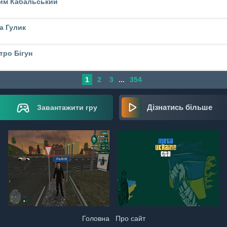
им Кабальський
а Гулик
тро Бігун
1
2
3
...
354
Дізнатись більше
Завантажити гру
Головна
Про сайт