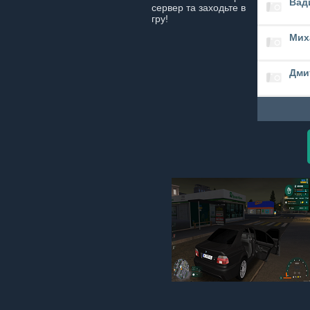
Вад
сервер та заходьте в
гру!
Мих
Дми