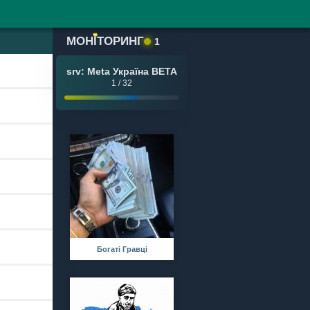
МОН
І
ТОРИНГ
1
srv: Meta Україна BETA
1 / 32
Богаті Гравці