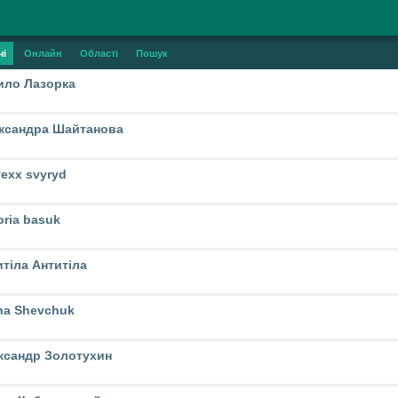
чі
Онлайн
Області
Пошук
ило Лазорка
ксандра Шайтанова
exx svyryd
oria basuk
итіла Антитіла
ha Shevchuk
ксандр Золотухин